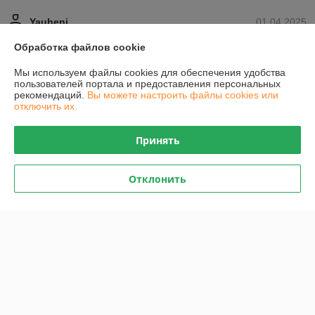
Yauheni
01.04.2025
Отлично
Обработка файлов cookie
Показать все отзывы
Мы используем файлы cookies для обеспечения удобства
пользователей портала и предоставления персональных
рекомендаций.
Вы можете настроить файлы cookies или
отключить их.
О нас
Принять
Контакты
Отклонить
Доставка и оплата
График работы
Полная версия сайта
Политика обработки cookies