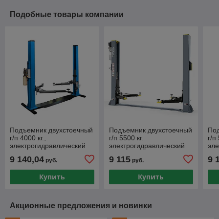
Подобные товары компании
Подъемник двухстоечный
Подъемник двухстоечный
По
г/п 4000 кг.,
г/п 5500 кг.
г/п
электрогидравлический
электрогидравлический
эле
рамный KraftWell арт.
KraftWell арт. KRW5.5MXL
Kra
9 140,04
9 115
9 
руб.
руб.
KRW240EBH_blue
Купить
Купить
Акционные предложения и новинки