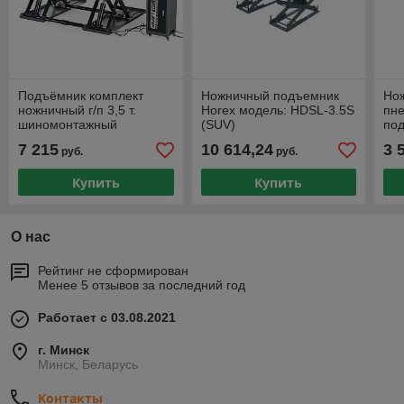
Подъёмник комплект
Ножничный подъемник
Но
ножничный г/п 3,5 т.
Horex модель: HDSL-3.5S
пн
шиномонтажный
(SUV)
под
мобильный KraftWell арт.
NO
7 215
10 614,24
3 
руб.
руб.
FORBI 3.5G/220
Купить
Купить
О нас
Рейтинг не сформирован
Менее 5 отзывов за последний год
Работает с 03.08.2021
г. Минск
Минск, Беларусь
Контакты