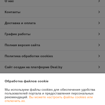
О нас
Контакты
Доставка и оплата
График работы
Полная версия сайта
Политика обработки cookies
Сайт создан на платформе Deal.by
Обработка файлов cookie
Информация для покупателя
Мы используем файлы cookies для обеспечения удобства
Юридическое лицо:
Общество с ограниченной ответственностью
"Проектатек"
пользователей портала и предоставления персональных
220090,г .Минск., ул.Олешева д.1
рекомендаций.
Вы можете настроить файлы cookies или
отключить их.
Регистрационный номер ЕГР: 693240898