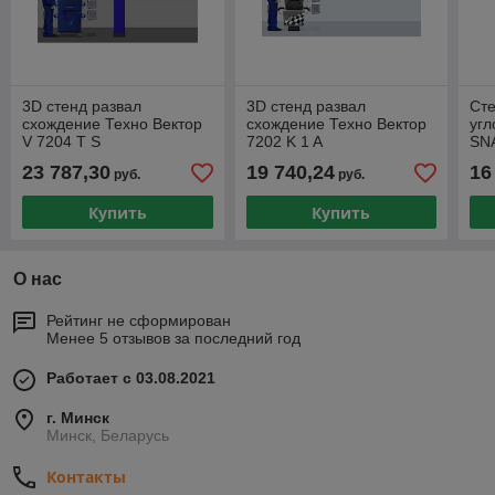
3D стенд развал
3D стенд развал
Сте
схождение Техно Вектор
схождение Техно Вектор
угл
V 7204 T S
7202 K 1 A
SN
23 787,30
19 740,24
16
руб.
руб.
Купить
Купить
О нас
Рейтинг не сформирован
Менее 5 отзывов за последний год
Работает с 03.08.2021
г. Минск
Минск, Беларусь
Контакты