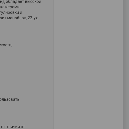
енд обладает высокой
я камерами
гулировки и
оит моноблок, 22-ух
кости;
пользовать
в отличии от