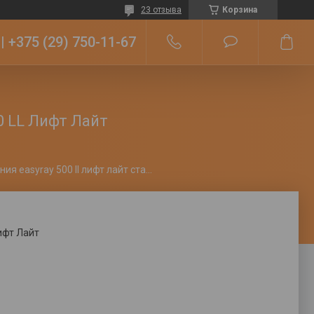
23 отзыва
Корзина
+375 (29) 750-11-67
 LL Лифт Лайт
Компьютерный 3d-стенд развал схождения easyray 500 ll лифт лайт стационарная тумба
ифт Лайт