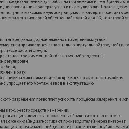
ия, предназначенный для работ на подъемнике и яме. Данный ст
для проведения проверки углов и их регулировки. Балка с двум
яет получить максимальную зону видимости камер, и проводить ре
ляется с стационарной облегченной полкой для PC, на которой ст
иля вперед-назад одновременно с измерениями углов;
 измерения производятся относительно виртуальной (средней) плос
процессе работы стенда;
е стенда в режиме он-лайн без каких-либо задержек;
ри регулировке;
омобиля;
билей в базу;
ебьющимися мишенями надежно крепятся на дисках автомобиля.
ьно упрощает его монтаж и ввод в эксплуатацию.
окого разрешения позволяют ускорить процессы измерения, и ис
ы в гос. реестр средств измерений;
отражающие элементы от солнечных бликов и световых помех;
а так же он-лайн диагностика от производителей через интернет;
ая защита кромки мишеней делает их практически “неубиваемыми” 