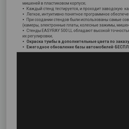
мишеней в пластиковом корпусе;
Каждый стенд тестируется, и проходит заводскую ка
Легкое, интуитивно понятное программное обеспечен
При создании стендов были использованы самые со
(камеры, электронные платы, колесные зажимы, мише
Стенды EASYRAY 500 LL обладают высокой точность
их регулировки;
Окраска тумбы в дополнительные цвета по зака
Ежегодное обновление базы автомобилей-БЕСПЛ