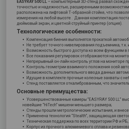
EASYRAY 500 LL
– компьютерный 3D-стенд развал схожден
точностью и надежностью, расширенными возможностями 
расположена на лифтовой Т-образной стойке, что позвол
измерения на любой высоте . Данная комплектация постав
дюймовый экран, и цветной струйный принтер (опция).
Технологические особенности:
Компенсация биения выполнятся прокаткой автомоб
Не требует точного нивелирования подъемника, т.к.
Возможность быстрого доступа ко всем функциям в 
Все показания регулировок отображаются на монитор
Непрерывный он-лайн контроль углов на мониторе п
Контроль геометрии взаимного положения осей авт
Возможность дополнительного ввода данных автомо
Идущие в комплекте прочные колесные захваты с н
Стенд поставляется откалиброванным, что значител
Основные преимущества:
Усовершенствованные камеры ”EASYRAY 500 LL” выс
новейшие “HiTech” мишени меньшего размера;
Стенды прошли метрологические испытания, и внесен
Применена технология “Stealth”, защищающая свето
Техническая поддержка по всех территории РФ и РБ, 
Корпус из прочного алюминиевого сплава и резинов