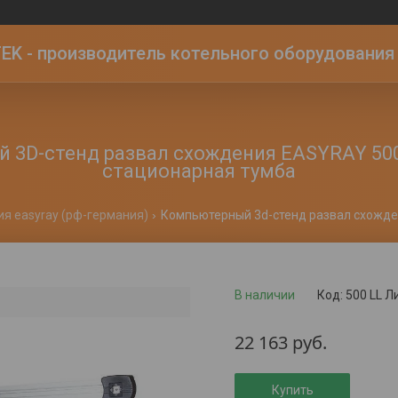
K - производитель котельного оборудования | 
 3D-стенд развал схождения EASYRAY 500
стационарная тумба
я easyray (рф-германия)
В наличии
Код:
500 LL Л
22 163
руб.
Купить