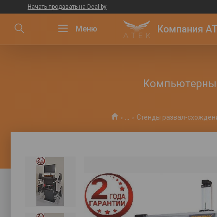
Начать продавать на Deal.by
Компания ATE
Компьютерный
...
Стенды развал-схождени