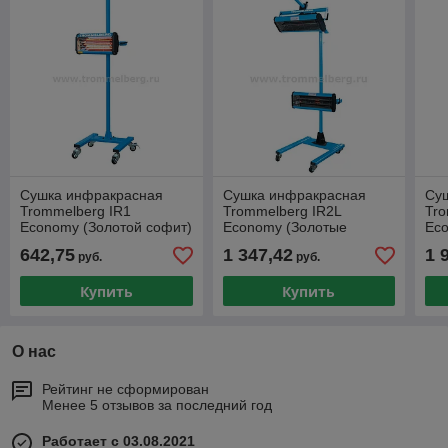
Сушка инфракрасная
Сушка инфракрасная
Су
Trommelberg IR1
Trommelberg IR2L
Tro
Economy (Золотой софит)
Economy (Золотые
Ec
софиты)
со
642,75
1 347,42
1 
руб.
руб.
Купить
Купить
О нас
Рейтинг не сформирован
Менее 5 отзывов за последний год
Работает с 03.08.2021