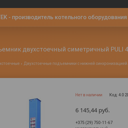
K - производитель котельного оборудования | 
емник двухстоечный симетричный PULI 4
хстоечные
Двухстоечные подъемники с нижней синхронизацией.
Нет в наличии
Код:
4.0 2
6 145,44
руб.
+375 (29) 750-11-67