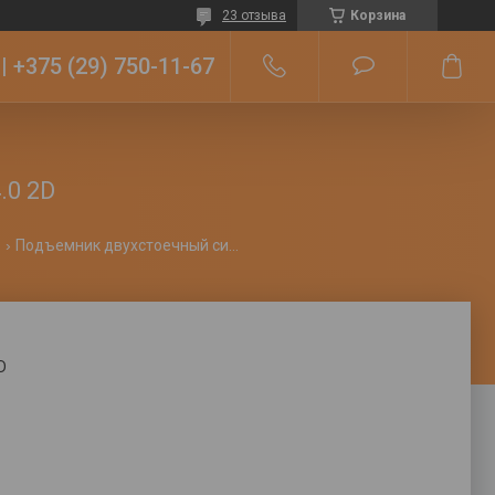
23 отзыва
Корзина
+375 (29) 750-11-67
.0 2D
Подъемник двухстоечный симетричный puli 4.0 2d
D