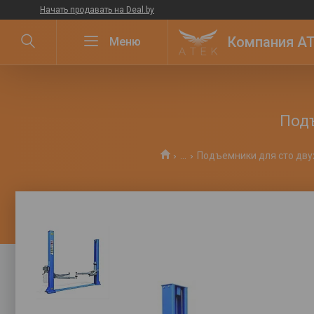
Начать продавать на Deal.by
Компания ATE
Подъ
...
Подъемники для сто дву