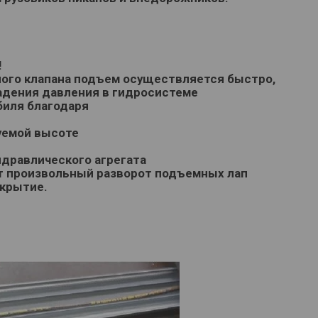
!
ного клапана подъем осуществляется быстро,
 падения давления в гидросистеме
биля благодаря
уемой высоте
идравлического агрегата
 произвольный разворот подъемных лап
окрытие.