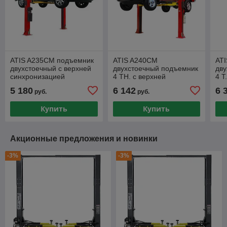
ATIS A235CM подъемник
ATIS A240CM
AT
двухстоечный с верхней
двухстоечный подъемник
дв
синхронизацией
4 ТН. с верхней
4 Т
синхронизацией
син
5 180
6 142
6 
руб.
руб.
рег
Купить
Купить
Акционные предложения и новинки
-3%
-3%