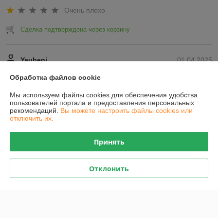
Очень плохо
Сделка подтверждена через корзину
Yauheni
01.04.2025
Отлично
Обработка файлов cookie
Показать все отзывы
Мы используем файлы cookies для обеспечения удобства
пользователей портала и предоставления персональных
рекомендаций.
Вы можете настроить файлы cookies или
отключить их.
О нас
Принять
Контакты
Отклонить
Доставка и оплата
График работы