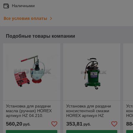
Наличными
Все условия оплаты
Подобные товары компании
Установка для раздачи
Установка для раздачи
Уст
масла (ручная) HOREX
консистентной смазки
кон
артикул HZ 04.210.
HOREX артикул HZ
HO
04.205 (ручная).
04.
560,20
353,81
88
руб.
руб.