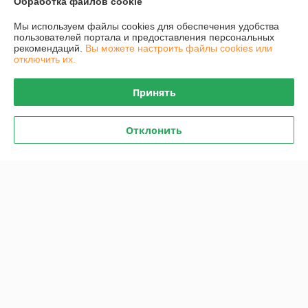
Обработка файлов cookie
Мы используем файлы cookies для обеспечения удобства
О нас
пользователей портала и предоставления персональных
рекомендаций.
Вы можете настроить файлы cookies или
отключить их.
Контакты
Принять
Доставка и оплата
Отклонить
График работы
Полная версия сайта
Политика обработки cookies
Сайт создан на платформе Deal.by
Информация для покупателя
Юридическое лицо:
Общество с ограниченной ответственностью
"Проектатек"