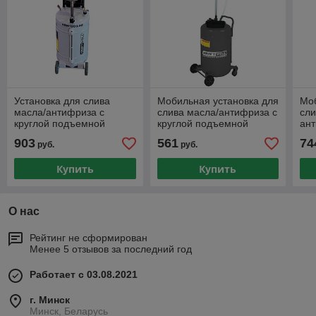
Установка для слива
Мобильная установка для
Моб
масла/антифриза с
слива масла/антифриза с
сли
круглой подъемной
круглой подъемной
ант
ванной, мобильная
ванной, объем 80л
по
903
561
74
руб.
руб.
KraftWell арт.
KraftWell арт.
Kra
KRW1803.80
KRW1803.80L
Купить
Купить
О нас
Рейтинг не сформирован
Менее 5 отзывов за последний год
Работает с 03.08.2021
г. Минск
Минск, Беларусь