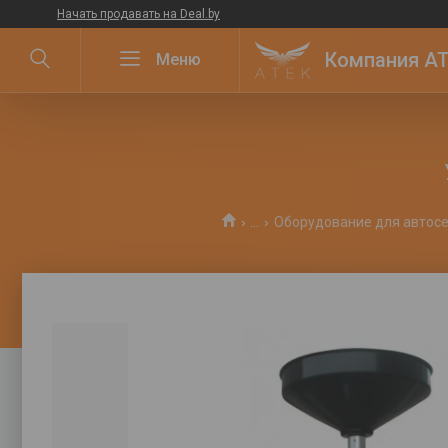
Начать продавать на Deal.by
Компания ATE
...
Оборудование для автос