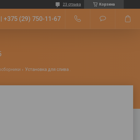
23 отзыва
Корзина
+375 (29) 750-11-67
5
осборники
Установка для слива масла nordberg oil75