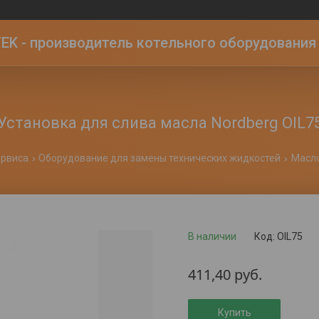
K - производитель котельного оборудования | 
Установка для слива масла Nordberg OIL7
ервиса
Оборудование для замены технических жидкостей
Масл
В наличии
Код:
OIL75
411,40
руб.
Купить