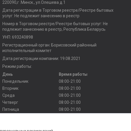
220090,г .Минск., ул.Олешева д.1
Дата регистрации в Торговом реестре/Реестре бытовых
услуг: Не подлежит занесению в реестр
Номер в Торговом реестре/Реестре бытовых услуг: Не
подлежит занесению в реестр, Республика Беларусь
УНП: 693240898
Регистрационный орган: Борисовский районный
исполнительный комитет
Дата регистрации компании: 19.08.2021
Режим работы:
День
Время работы
Понедельник
08:00-21:00
Вторник
08:00-21:00
Среда
08:00-21:00
Четверг
08:00-21:00
Пятница
08:00-21:00
Суббота
10:00-20:00
Воскресенье
10:00-20:00
 персональных рекомендаций.