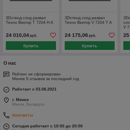
3Dстенд сход развал
3Dстенд сход развал
3Dс
Техно Вектор T 7204 H A
Техно Вектор V 7204 T A
схо
V 7
24 010,04
24 175,06
25
руб.
руб.
Купить
Купить
О нас
Рейтинг не сформирован
Менее 5 отзывов за последний год
Работает с 03.08.2021
г. Минск
Минск, Беларусь
Контакты
Сегодня работает с 10:00 до 20:00