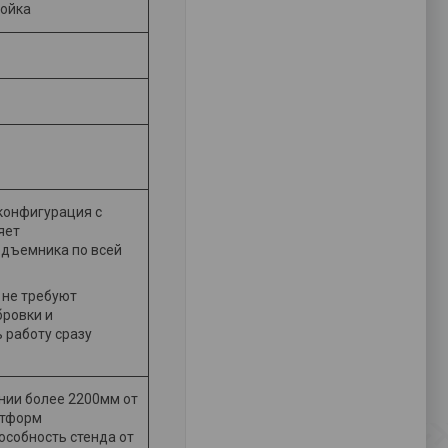
тойка
конфигурация с
яет
одъемника по всей
 не требуют
бровки и
 работу сразу
нии более 2200мм от
атформ
особность стенда от