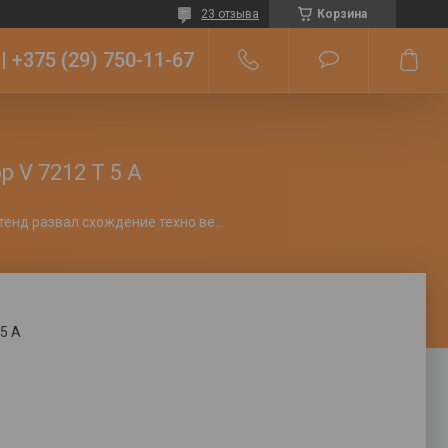
23 отзыва
Корзина
+375 (29) 750-11-67
 V 7212 T 5 A
Компьютерный 3dстенд развал схождение техно вектор v 7212 t 5 a
 5 A