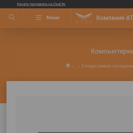
Начать продавать на Deal.by
Компания ATE
Компьютерный
...
Стенды развал-схождени