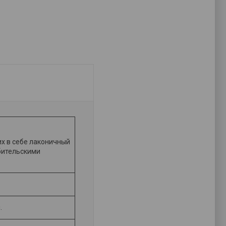
х в себе лаконичный
бительскими
.