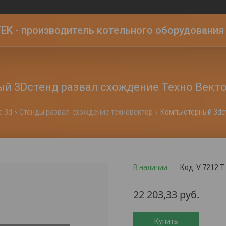
K - производитель котельного оборудования | 
 3Dстенд развал схождение Техно Вектор
е 3d
Стенды развал-схождение техновектор
В наличии
Код:
V 7212 T
22 203,33
руб.
Купить