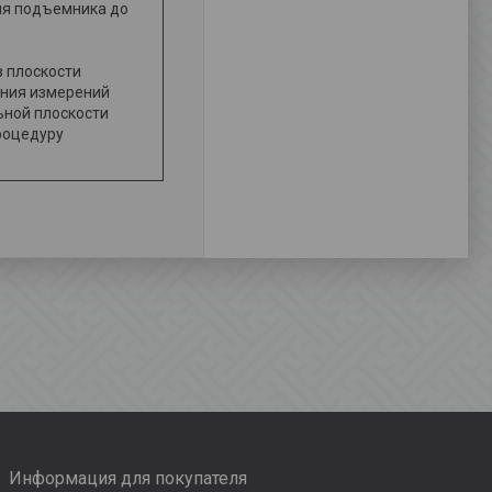
ия подъемника до
в плоскости
ения измерений
ьной плоскости
роцедуру
Информация для покупателя