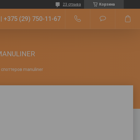
23 отзыва
Корзина
+375 (29) 750-11-67
 MANULINER
споттеров manuliner