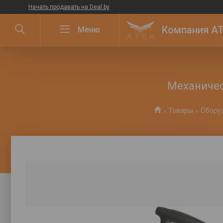
Начать продавать на Deal.by
Компания ATE
Механичес
Товары
Обору