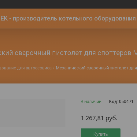
K - производитель котельного оборудования | 
кий сварочный пистолет для споттеров
дование для автосервиса
Механический сварочный пистолет для 
В наличии
Код:
050471
1 267,81
руб.
Купить