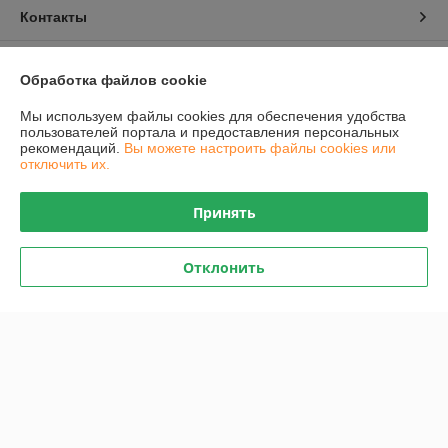
Контакты
Доставка и оплата
Обработка файлов cookie
График работы
Мы используем файлы cookies для обеспечения удобства
пользователей портала и предоставления персональных
рекомендаций.
Вы можете настроить файлы cookies или
Полная версия сайта
отключить их.
Политика обработки cookies
Принять
Сайт создан на платформе Deal.by
Отклонить
Информация для покупателя
Юридическое лицо:
Общество с ограниченной ответственностью
"Проектатек"
220090,г .Минск., ул.Олешева д.1
Регистрационный номер ЕГР: 693240898
УНП: 693240898