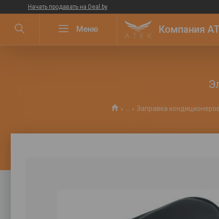
Начать продавать на Deal.by
Компания ATE
Э
...
Заправка кондиционеро