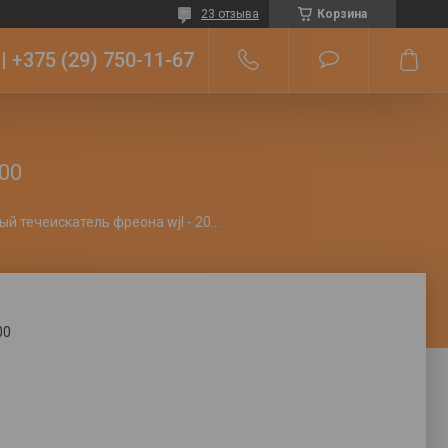
23 отзыва
Корзина
+375 (29) 750-11-67
00
Электронный течеискатель фреона wjl - 2000
00