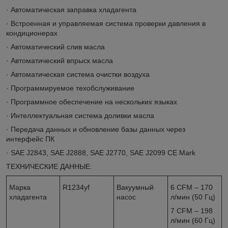
· Автоматическая заправка хладагента
· Встроенная и управляемая система проверки давления в
кондиционерах
· Автоматический слив масла
· Автоматический впрыск масла
· Автоматическая система очистки воздуха
· Программируемое техобслуживание
· Программное обеспечение на нескольких языках
· Интеллектуальная система доливки масла
· Передача данных и обновление базы данных через
интерфейс ПК
· SAE J2843, SAE J2888, SAE J2770, SAE J2099 CE Mark
ТЕХНИЧЕСКИЕ ДАННЫЕ:
Марка
R1234yf
Вакуумный
6 CFM – 170
хладагента
насос
л/мин (50 Гц)
7 CFM – 198
л/мин (60 Гц)