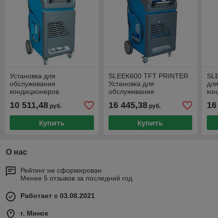
Установка для
SLEEK600 TFT PRINTER
SL
обслуживания
Установка для
дл
кондиционеров
обслуживания
ко
SLEEK300
кондиционеров (фреон
R13
10 511,48
16 445,38
16
руб.
руб.
R134а), SPIN (Италия)
(Ит
Купить
Купить
О нас
Рейтинг не сформирован
Менее 5 отзывов за последний год
Работает с 03.08.2021
г. Минск