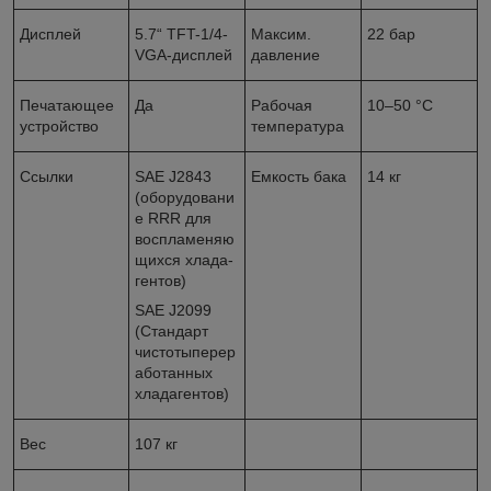
Дисплей
5.7“ TFT-1/4-
Максим.
22 бар
VGA-дисплей
давление
Печатающее
Да
Рабочая
10–50 °C
устройство
температура
Ссылки
SAE J2843
Емкость бака
14 кг
(оборудовани
е RRR для
воспламеняю
щихся хлада-
гентов)
SAE J2099
(Стандарт
чистотыперер
аботанных
хладагентов)
Вес
107 кг