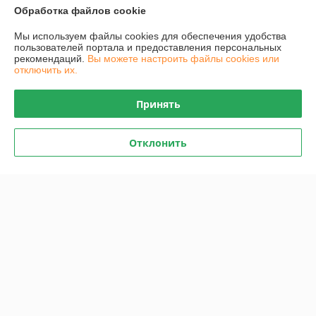
Обработка файлов cookie
Мы используем файлы cookies для обеспечения удобства
О нас
пользователей портала и предоставления персональных
рекомендаций.
Вы можете настроить файлы cookies или
отключить их.
Контакты
Принять
Доставка и оплата
Отклонить
График работы
Полная версия сайта
Политика обработки cookies
Сайт создан на платформе Deal.by
Информация для покупателя
Юридическое лицо:
Общество с ограниченной ответственностью