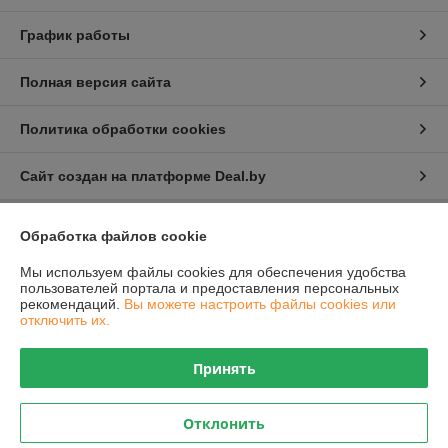
График работы
Полная версия сайта
Политика обработки cookies
Сайт создан на платформе Deal.by
Обработка файлов cookie
Информация для покупателя
Юридическое лицо:
Общество с ограниченной ответственностью
Мы используем файлы cookies для обеспечения удобства
"Проектатек"
пользователей портала и предоставления персональных
220090,г .Минск., ул.Олешева д.1
рекомендаций.
Вы можете настроить файлы cookies или
отключить их.
Регистрационный номер ЕГР: 693240898
УНП: 693240898
Принять
Регистрационный орган: Борисовский районный исполнительный
комитет
Отклонить
Дата регистрации компании: 19.08.2021