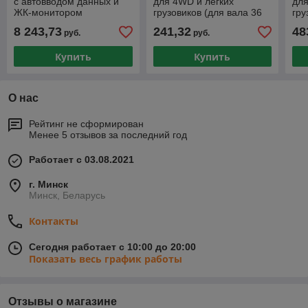
с автовводом данных и
для 4WD и легких
для
ЖК-монитором
грузовиков (для вала 36
гру
TROMMELBERG
мм)
8 243,73
241,32
48
руб.
руб.
CB1990B (для колес до
70 кг)
Купить
Купить
О нас
Рейтинг не сформирован
Менее 5 отзывов за последний год
Работает с 03.08.2021
г. Минск
Минск, Беларусь
Контакты
Сегодня работает с 10:00 до 20:00
Показать весь график работы
Отзывы о магазине