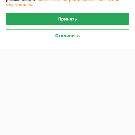
отключить их.
Контакты
Принять
Доставка и оплата
Отклонить
График работы
Полная версия сайта
Политика обработки cookies
Сайт создан на платформе Deal.by
Информация для покупателя
Юридическое лицо:
Общество с ограниченной ответственностью
"Проектатек"
220090,г .Минск., ул.Олешева д.1
Регистрационный номер ЕГР: 693240898
УНП: 693240898