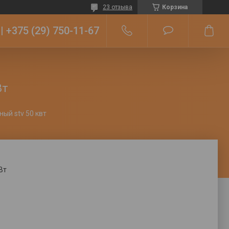
23 отзыва
Корзина
+375 (29) 750-11-67
Вт
ый stv 50 квт
Вт