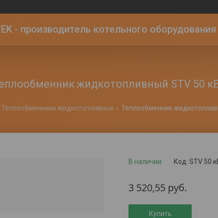
K - производитель котельного оборудования | 
еплообменник жидкотопливный STV 50 к
Теплообменники жидкотопливные
Теплообменник жидкотопливн
В наличии
Код:
STV 50 к
3 520,55
руб.
Купить