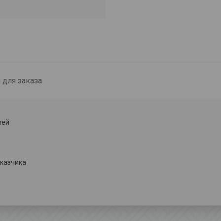
для заказа
тей
казчика