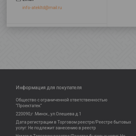
info-atekltd@mail.ru
Информация для покупателя
Общество с ограниченной ответственностью
"Проектатек"
220090,г .Минск., ул.Олешева д.1
Дата регистрации в Торговом реестре/Реестре бытовых
услуг: Не подлежит занесению в реестр
Номер в Торговом реестре/Реестре бытовых услуг: Не