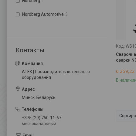
Nordberg
1
Nordberg Automotive
3
WS10
Сварочна
сварки N
6 259,22
ATEK | Производитель котельного
оборудования
В наличи
Минск, Беларусь
+375 (29) 750-11-67
многоканальный