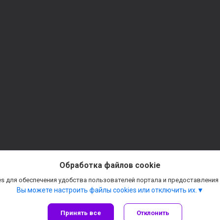
Обработка файлов cookie
s для обеспечения удобства пользователей портала и предоставления
Вы можете настроить файлы cookies или отключить их.
Принять все
Отклонить
Сайт создан на платформе Deal.by