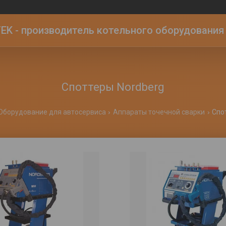
K - производитель котельного оборудования | 
Споттеры Nordberg
Оборудование для автосервиса
Аппараты точечной сварки
Спо