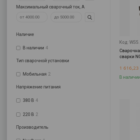
Максимальный сварочный ток, А
Наличие
WS5.
В наличии
4
Сварочна
сварки N
Тип сварочной установки
1 616,23
Мобильная
2
В наличи
Напряжение питания
380 В
4
220 В
2
Производитель