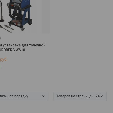
.
я установка для точечной
ORDBERG WS10.
руб.
и