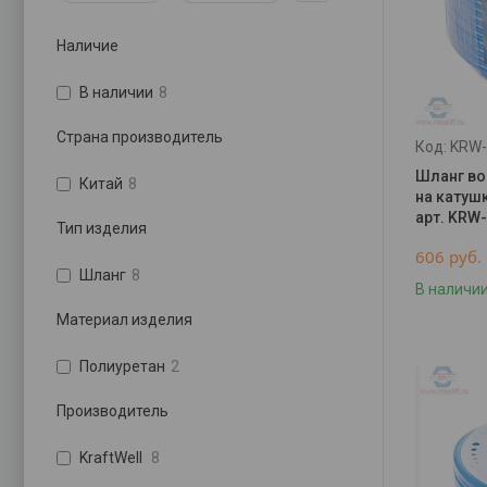
Наличие
В наличии
8
Страна производитель
KRW-
Шланг во
Китай
8
на катушк
арт. KRW
Тип изделия
606
руб.
Шланг
8
В наличи
Материал изделия
Полиуретан
2
Производитель
KraftWell
8