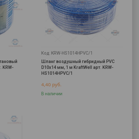
KRW-HS1014HPVC/1
тановый
Шланг воздушный гибридный PVC
т. KRW-
D10х14 мм, 1 м KraftWell арт. KRW-
HS1014HPVC/1
4,40
руб.
В наличии