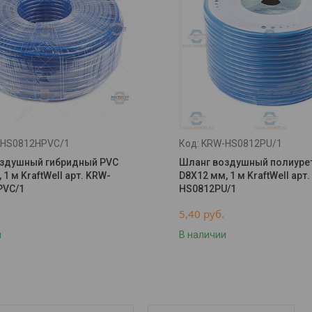
HS0812HPVC/1
KRW-HS0812PU/1
здушный гибридный PVC
Шланг воздушный полиуре
 1 м KraftWell арт. KRW-
D8X12 мм, 1 м KraftWell арт
PVC/1
HS0812PU/1
5,40
руб.
и
В наличии