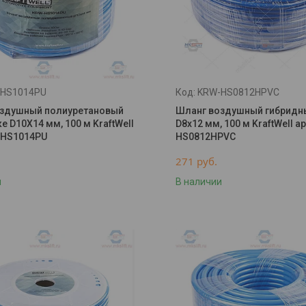
HS1014PU
KRW-HS0812HPVC
здушный полиуретановый
Шланг воздушный гибридн
е D10X14 мм, 100 м KraftWell
D8х12 мм, 100 м KraftWell а
-HS1014PU
HS0812HPVC
271
руб.
и
В наличии