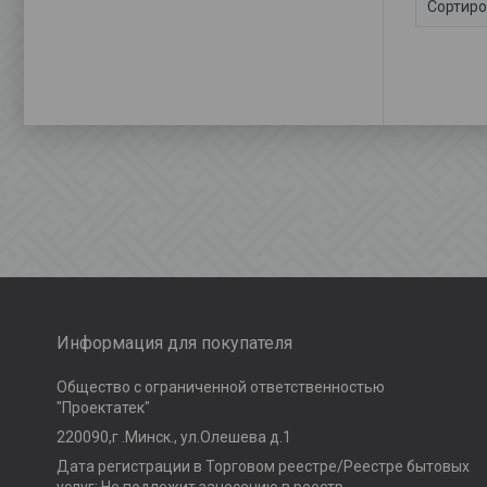
Информация для покупателя
Общество с ограниченной ответственностью
"Проектатек"
220090,г .Минск., ул.Олешева д.1
Дата регистрации в Торговом реестре/Реестре бытовых
услуг: Не подлежит занесению в реестр