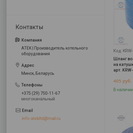
ATEK | Производитель котельного
KRW-
оборудования
Шланг во
на катушк
арт. KRW
Минск, Беларусь
405
руб.
В наличи
+375 (29) 750-11-67
многоканальный
info-atekltd@mail.ru