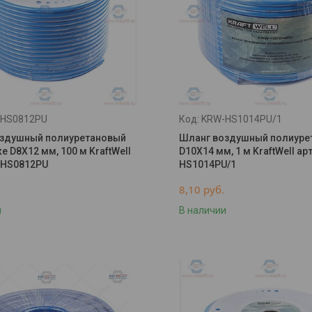
HS0812PU
KRW-HS1014PU/1
здушный полиуретановый
Шланг воздушный полиуре
е D8X12 мм, 100 м KraftWell
D10X14 мм, 1 м KraftWell ар
-HS0812PU
HS1014PU/1
8,10
руб.
и
В наличии