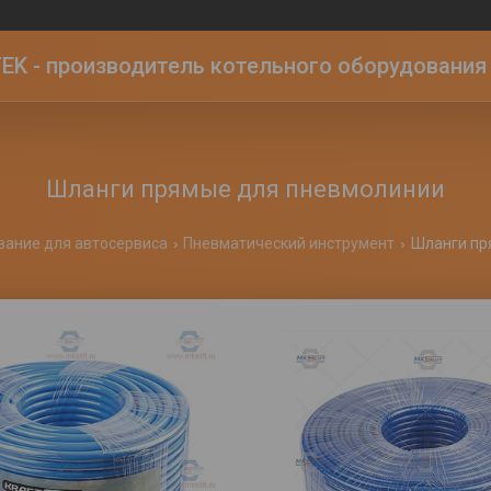
K - производитель котельного оборудования | 
Шланги прямые для пневмолинии
вание для автосервиса
Пневматический инструмент
Шланги пр