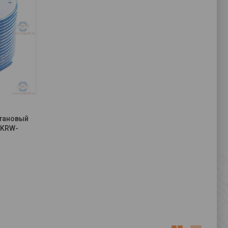
тановый
. KRW-