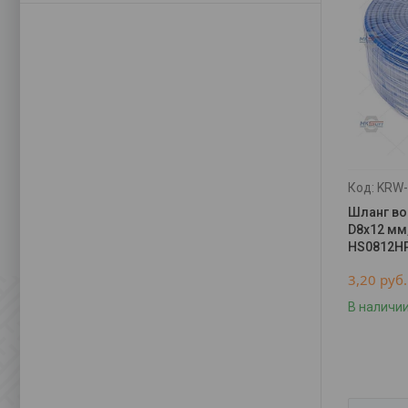
KRW-
Шланг во
D8х12 мм,
HS0812H
3,20
руб.
В наличи