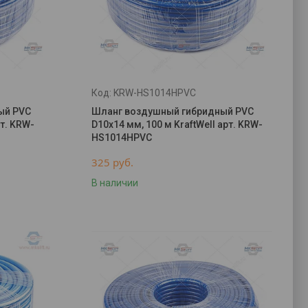
KRW-HS1014HPVC
ый PVC
Шланг воздушный гибридный PVC
рт. KRW-
D10х14 мм, 100 м KraftWell арт. KRW-
HS1014HPVC
325
руб.
В наличии