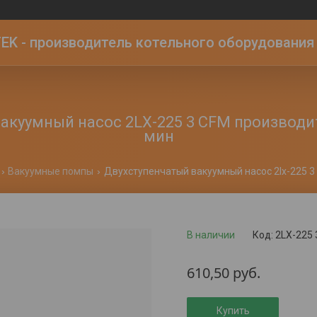
K - производитель котельного оборудования | 
акуумный насос 2LX-225 3 CFM производи
мин
Вакуумные помпы
В наличии
Код:
2LX-225 
610,50
руб.
Купить