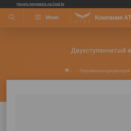
Начать продавать на Deal.by
Компания ATE
Двухступенчатый в
...
Заправка кондиционеров