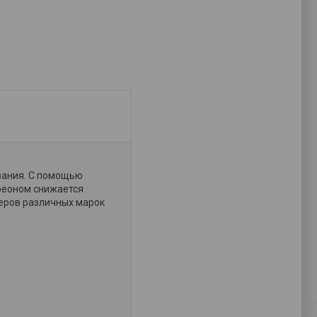
вания. С помощью
фреоном снижается
еров различных марок