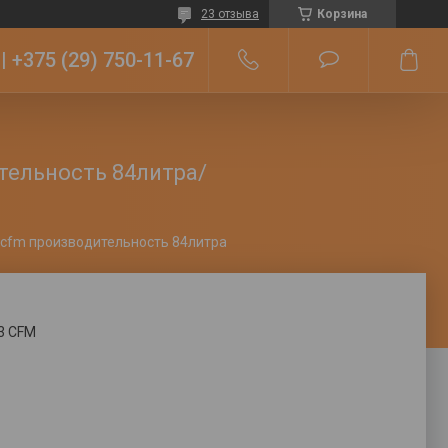
23 отзыва
Корзина
+375 (29) 750-11-67
тельность 84литра/
Двухступенчатый вакуумный насос 2lx-225 3 cfm производительность 84литра/мин
3 CFM