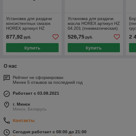
Установка для раздачи
Установка для раздачи
Бо
консистентных смазок
масла HOREX артикул HZ
(пн
HOREX артикул HZ
04.201 (пневматическая).
гру
04.206 (пневматическая).
877,92
526,75
2 
руб.
руб.
Купить
Купить
О нас
Рейтинг не сформирован
Менее 5 отзывов за последний год
Работает с 03.08.2021
г. Минск
Минск, Беларусь
Контакты
Сегодня работает с 08:00 до 21:00