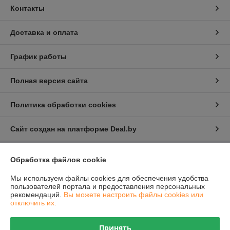
Контакты
Доставка и оплата
График работы
Полная версия сайта
Политика обработки cookies
Сайт создан на платформе Deal.by
Обработка файлов cookie
Информация для покупателя
Мы используем файлы cookies для обеспечения удобства
Юридическое лицо:
Общество с ограниченной ответственностью
"Проектатек"
пользователей портала и предоставления персональных
220090,г .Минск., ул.Олешева д.1
рекомендаций.
Вы можете настроить файлы cookies или
отключить их.
Регистрационный номер ЕГР: 693240898
УНП: 693240898
Принять