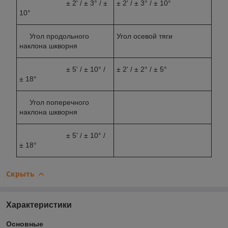
± 2' / ± 3° / ±
± 2' / ± 3° / ± 10°
10°
Угол продольного
Угол осевой тяги
наклона шкворня
± 5' / ± 10° /
± 2' / ± 2° / ± 5°
± 18°
Угол поперечного
наклона шкворня
± 5' / ± 10° /
± 18°
Скрыть
Характеристики
Основные