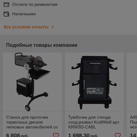
Оплата по реквизитам
Наличными
Все условия оплаты
Подобные товары компании
Станок для проточки
Тумбочка для стенда
A45
тормозных дисков
сход-развал KraftWell арт.
По
легковых автомобилей со
KRW3D-CABL
чет
снятием и без KraftWell
под
6 808
1 698,30
14
руб.
руб.
(КНР) арт. KRW802D
дл