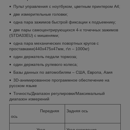
Пульт управления с ноутбуком, цветным принтером А4;
две измерительные головки;
одна пара зажимов быстрой фиксации к подъемнику;
две пары самоцентрирующихся 4-х точечных зажимов
(STDA33EU) с мишенями;
одна пара механических повортных кругов с
проставками(440х475х47мм, г\п – 1000кг)
один держатель педали тормоза;
один держатель рулевого колеса;
Базы данных по автомобилям – США, Европа, Азия
3D-анимированное программное обеспечение на
русском языке
Точность/Диапазон регулировки/Максимальный
диапазон измерений
Передняя
Задняя ось
ось
Угол
Угол схождения