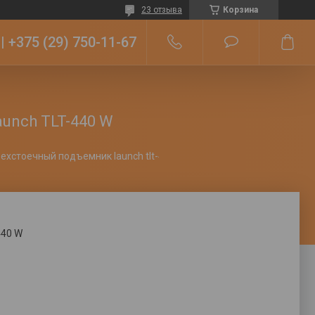
23 отзыва
Корзина
+375 (29) 750-11-67
unch TLT-440 W
Электрогидравлический четырехстоечный подъемник launch tlt-440 w
440 W