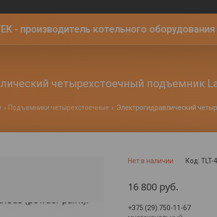
K - производитель котельного оборудования | 
лический четырехстоечный подъемник La
е
Подъемники четырехстоечные
Нет в наличии
Код:
TLT-
16 800
руб.
+375 (29) 750-11-67