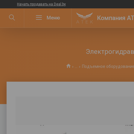
Начать продавать на Deal.by
Компания ATE
Электрогидрав
...
Подъемное оборудовани