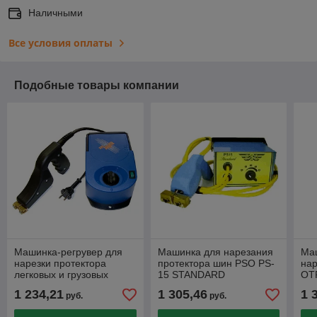
Наличными
Все условия оплаты
Подобные товары компании
Машинка-регрувер для
Машинка для нарезания
Ма
нарезки протектора
протектора шин PSO PS-
нар
легковых и грузовых
15 STANDARD
OTR
покрышек RUFF RILLFIT
1 234,21
1 305,46
1 
руб.
руб.
S146B (220 Вольт)