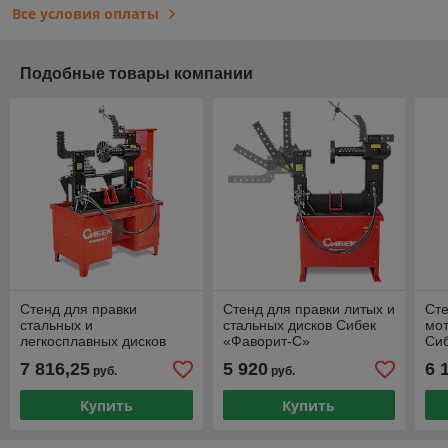
Все условия оплаты
Подобные товары компании
Стенд для правки
Стенд для правки литых и
Сте
стальных и
стальных дисков Сибек
мот
легкосплавных дисков
«Фаворит-С»
Си
Сибек «Фаворит-Т»
7 816,25
5 920
6 
руб.
руб.
Купить
Купить