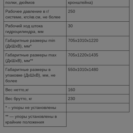
полки, дюймов
кронштейна)
Рабочее давление в г/
250
системе, кгс/кв.см, не более
Рабочий ход штока
30
гидроцилиндра, мм
Габаритные размеры min
705х1010х1220
(ДхШхВ), мм*
Габаритные размеры max
705х1220х1435
(ДхШхВ), мм**
Габаритные размеры в
550х1010х1480
упаковке (ДхШхВ), мм, не
более
Вес нетто,кг
160
Вес брутто, кг
230
* – упоры не установлены
** — упоры установлены в
крайние положения