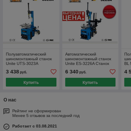
Полуавтоматический
Автоматический
По
шиномонтажный станок
шиномонтажный станок
ши
Unite UTS-3023A
Unite ES-3226A Станок
BL 
шиномонтажный автомат
вс
3 438
6 340
4 
руб.
руб.
с приспособлением
ус
"третья рука
Купить
Купить
О нас
Рейтинг не сформирован
Менее 5 отзывов за последний год
Работает с 03.08.2021