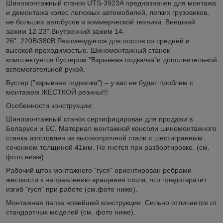
Шиномонтажный станок UTS-3923A предназначен для монтажа
и демонтажа колес легковых автомобилей, легких грузовиков,
не больших автобусов и коммерческой техники. Внешний
зажим 12-23”.Внутренний зажим 14-
26”. 220В/380В.Рекомендуется для постов со средней и
высокой проходимостью. Шиномонтажный станок
комплектуется бустером "Взрывная подкачка"и дополнительной
вспомогательной рукой.
Бустер ("взрывная подкачка") – у вас не будет проблем с
монтажом ЖЕСТКОЙ резины!!!
Особенности конструкции:
Шиномонтажный станок сертифицирован для продажи в
Беларуси и ЕС. Материал монтажной консоли шиномонтажного
станка изготовлен из высокопрочной стали с шестигранным
сечением толщиной 41мм. Не гнется при разбортировке. (см.
фото ниже)
Рабочий шток монтажного "гуся" ориентирован ребрами
жесткости к направлению вращения стола, что предотвратит
изгиб "гуся" при работе (см.фото ниже).
Монтажная лапка новейшей конструкции. Сильно отличается от
стандартных моделей (см. фото ниже).