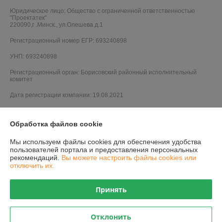
Юридическое лицо:
Общество с ограниченной ответственностью
"Проектатек"
220090,г .Минск., ул.Олешева д.1
Регистрационный номер ЕГР: 693240898
УНП: 693240898
Регистрационный орган: Борисовский районный исполнительный
комитет
Дата регистрации компании: 19.08.2021
Обработка файлов cookie
Мы используем файлы cookies для обеспечения удобства
пользователей портала и предоставления персональных
рекомендаций.
Вы можете настроить файлы cookies или
отключить их.
Принять
Отклонить