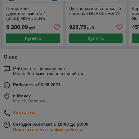
Подъемник
Вулканизатор напольный
Бо
двухстоечный, г/п 4т
винтовой NORDBERG V1
на
(380В) NORDBERG
Nor
N4120H1-4T_380V
6 280,09
928,75
45
руб.
руб.
Купить
Купить
О нас
Рейтинг не сформирован
Менее 5 отзывов за последний год
Работает с 03.08.2021
г. Минск
Минск, Беларусь
Контакты
Сегодня работает с 10:00 до 20:00
Показать весь график работы