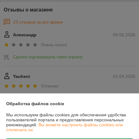
Отзывы о магазине
23 отзывов за всё время
Александр
08.06.2026
Очень плохо
Сделка подтверждена через корзину
Yauheni
01.04.2025
Отлично
Показать все отзывы
Обработка файлов cookie
Мы используем файлы cookies для обеспечения удобства
О нас
пользователей портала и предоставления персональных
рекомендаций.
Вы можете настроить файлы cookies или
отключить их.
Контакты