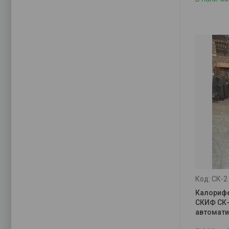
СК-2
Калорифе
СКИФ СК-
автомат