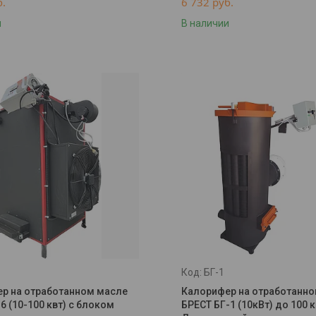
б.
6 732
руб.
и
В наличии
БГ-1
р на отработанном масле
Калорифер на отработанн
6 (10-100 квт) с блоком
БРЕСТ БГ-1 (10кВт) до 100 к