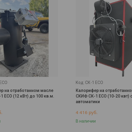
 ECO
СК-1 ECO
р на отработанном масле
Калорифер на отработанн
1 ECO (12 кВт) до 100 кв.м.
СКИФ СК-1 ECO (10-20 квт)
автоматики
б.
4 416
руб.
и
В наличии