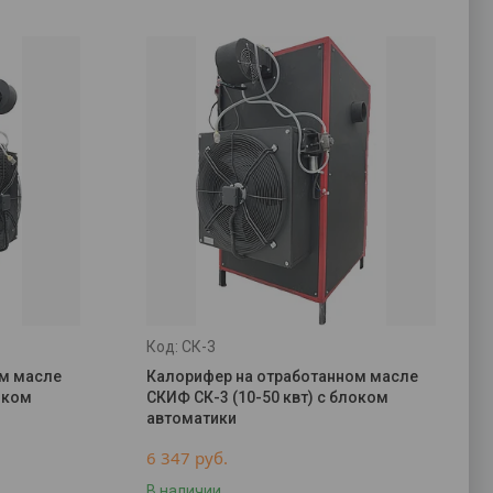
СК-3
ом масле
Калорифер на отработанном масле
оком
СКИФ СК-3 (10-50 квт) с блоком
автоматики
6 347
руб.
В наличии