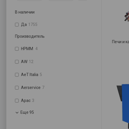
В наличии
Да
1755
Производитель
Печи и 
HPMM
4
AW
12
AeT Italia
5
Aerservice
7
Apac
3
Еще 95