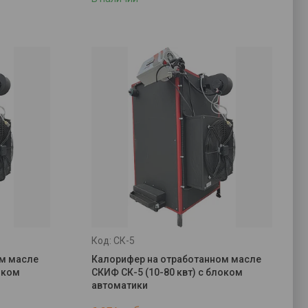
СК-5
ом масле
Калорифер на отработанном масле
оком
СКИФ СК-5 (10-80 квт) с блоком
автоматики