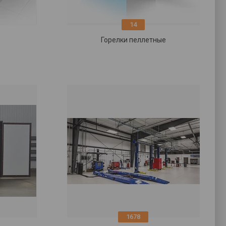
14
ы
Горелки пеллетные
1678