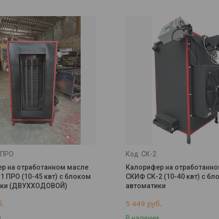
 ПРО
СК-2
р на отработанном масле
Калорифер на отработанн
1 ПРО (10-45 квт) с блоком
СКИФ СК-2 (10-40 квт) с бл
ики (ДВУХХОДОВОЙ)
автоматики
б.
5 449
руб.
и
В наличии