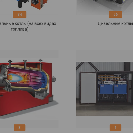
34
56
альные котлы (на всех видах
Дизельные котл
топлива)
3
1