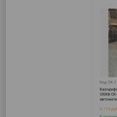
СК-1
Калорифе
СКИФ СК-
автомат
6 113
ру
В наличи