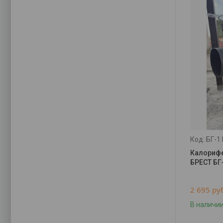
БГ-1
Калорифе
БРЕСТ БГ-
2 695
ру
В наличи