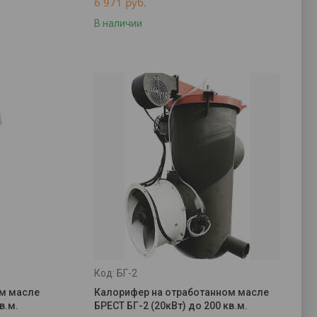
6 971
руб.
В наличии
БГ-2
ом масле
Калорифер на отработанном масле
в.м.
БРЕСТ БГ-2 (20кВт) до 200 кв.м.