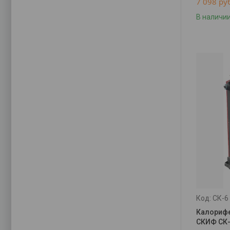
7 098
ру
В наличи
СК-6
Калорифе
СКИФ СК-